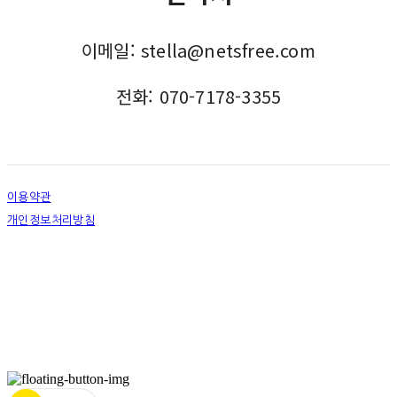
이메일: stella@netsfree.com
전화:
070-7178-3355
이용약관
개인정보처리방침
사업자정보확인
상호: 넷츠프리(주) | 대표: 정신호 | 개인정보관리책임자: 정신호 | 전화: 070-7178-3355 |
이메일: stella@netsfree.com
주소: 서울특별시 강서구 마곡중앙8로1길 26 | 사업자등록번호:
881-86-01299
| 통신판
매:
제2019-서울서초2176
| 호스팅제공자: (주)식스샵