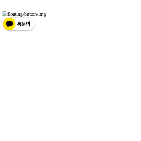
매:
제2019-서울서초2176
| 호스팅제공자: (주)식스샵