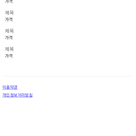
가격
제목
가격
제목
가격
제목
가격
이용약관
개인정보처리방침
사업자정보확인
상호: 넷츠프리(주) | 대표: 정신호 | 개인정보관리책임자: 정신호 | 전화: 070-7178-3355 |
이메일: stella@netsfree.com
주소: 서울특별시 강서구 마곡중앙8로1길 26 | 사업자등록번호:
881-86-01299
| 통신판