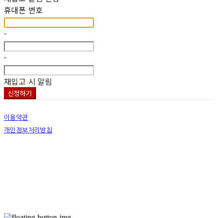
휴대폰 번호
-
-
재입고 시 알림
신청하기
이용약관
개인정보처리방침
사업자정보확인
상호: 넷츠프리(주) | 대표: 정신호 | 개인정보관리책임자: 정신호 | 전화: 070-7178-3355 |
이메일: stella@netsfree.com
주소: 서울특별시 강서구 마곡중앙8로1길 26 | 사업자등록번호:
881-86-01299
| 통신판
매:
제2019-서울서초2176
| 호스팅제공자: (주)식스샵