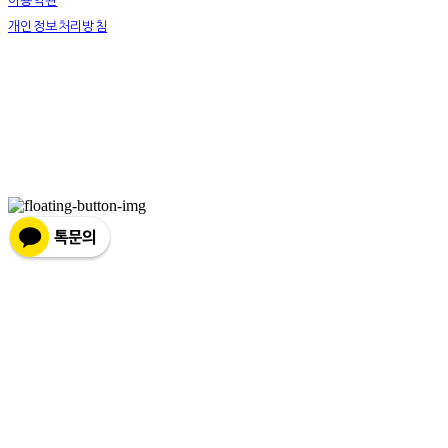
이용약관
개인정보처리방침
사업자정보확인
상호: 넷츠프리(주) | 대표: 정신호 | 개인정보관리책임자: 정신호 | 전화: 070-7178-3355 |
이메일: stella@netsfree.com
주소: 서울특별시 강서구 마곡중앙8로1길 26 | 사업자등록번호:
881-86-01299
| 통신판
매:
제2019-서울서초2176
| 호스팅제공자: (주)식스샵