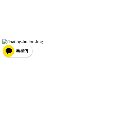
상호: 넷츠프리(주) | 대표: 정신호 | 개인정보관리책임자: 정신호 | 전화: 070-7178-3355 |
이메일: stella@netsfree.com
주소: 서울특별시 강서구 마곡중앙8로1길 26 | 사업자등록번호:
881-86-01299
| 통신판
매:
제2019-서울서초2176
| 호스팅제공자: (주)식스샵