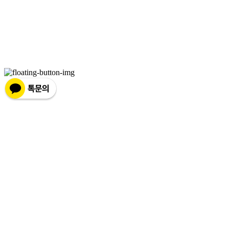
상호: 넷츠프리(주) | 대표: 정신호 | 개인정보관리책임자: 정신호 | 전화: 070-7178-3355 |
이메일: stella@netsfree.com
주소: 서울특별시 강서구 마곡중앙8로1길 26 | 사업자등록번호:
881-86-01299
| 통신판
매:
제2019-서울서초2176
| 호스팅제공자: (주)식스샵