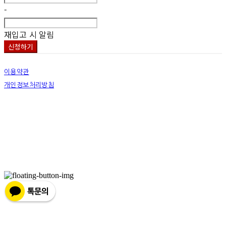
-
재입고 시 알림
신청하기
이용약관
개인정보처리방침
사업자정보확인
상호: 넷츠프리(주) | 대표: 정신호 | 개인정보관리책임자: 정신호 | 전화: 070-7178-3355 |
이메일: stella@netsfree.com
주소: 서울특별시 강서구 마곡중앙8로1길 26 | 사업자등록번호:
881-86-01299
| 통신판
매:
제2019-서울서초2176
| 호스팅제공자: (주)식스샵