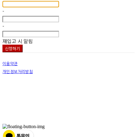
-
-
재입고 시 알림
신청하기
이용약관
개인정보처리방침
사업자정보확인
상호: 넷츠프리(주) | 대표: 정신호 | 개인정보관리책임자: 정신호 | 전화: 070-7178-3355 |
이메일: stella@netsfree.com
주소: 서울특별시 강서구 마곡중앙8로1길 26 | 사업자등록번호:
881-86-01299
| 통신판
매:
제2019-서울서초2176
| 호스팅제공자: (주)식스샵