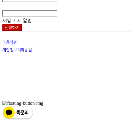
-
재입고 시 알림
신청하기
이용약관
개인정보처리방침
사업자정보확인
상호: 넷츠프리(주) | 대표: 정신호 | 개인정보관리책임자: 정신호 | 전화: 070-7178-3355 |
이메일: stella@netsfree.com
주소: 서울특별시 강서구 마곡중앙8로1길 26 | 사업자등록번호:
881-86-01299
| 통신판
매:
제2019-서울서초2176
| 호스팅제공자: (주)식스샵