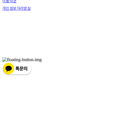
이용약관
개인정보처리방침
사업자정보확인
상호: 넷츠프리(주) | 대표: 정신호 | 개인정보관리책임자: 정신호 | 전화: 070-7178-3355 |
이메일: stella@netsfree.com
주소: 서울특별시 강서구 마곡중앙8로1길 26 | 사업자등록번호:
881-86-01299
| 통신판
매:
제2019-서울서초2176
| 호스팅제공자: (주)식스샵