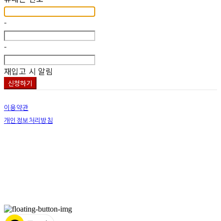
-
-
재입고 시 알림
신청하기
이용약관
개인정보처리방침
사업자정보확인
상호: 넷츠프리(주) | 대표: 정신호 | 개인정보관리책임자: 정신호 | 전화: 070-7178-3355 |
이메일: stella@netsfree.com
주소: 서울특별시 강서구 마곡중앙8로1길 26 | 사업자등록번호:
881-86-01299
| 통신판
매:
제2019-서울서초2176
| 호스팅제공자: (주)식스샵