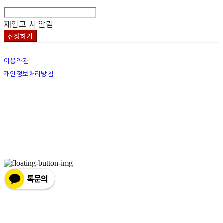
재입고 시 알림
신청하기
이용약관
개인정보처리방침
사업자정보확인
상호: 넷츠프리(주) | 대표: 정신호 | 개인정보관리책임자: 정신호 | 전화: 070-7178-3355 |
이메일: stella@netsfree.com
주소: 서울특별시 강서구 마곡중앙8로1길 26 | 사업자등록번호:
881-86-01299
| 통신판
매:
제2019-서울서초2176
| 호스팅제공자: (주)식스샵