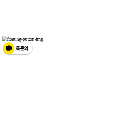
상호: 넷츠프리(주) | 대표: 정신호 | 개인정보관리책임자: 정신호 | 전화: 070-7178-3355 |
이메일: stella@netsfree.com
주소: 서울특별시 강서구 마곡중앙8로1길 26 | 사업자등록번호:
881-86-01299
| 통신판
매:
제2019-서울서초2176
| 호스팅제공자: (주)식스샵