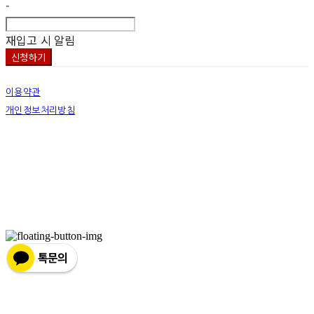
-
재입고 시 알림
신청하기
이용약관
개인정보처리방침
사업자정보확인
상호: 넷츠프리(주) | 대표: 정신호 | 개인정보관리책임자: 정신호 | 전화: 070-7178-3355 |
이메일: stella@netsfree.com
주소: 서울특별시 강서구 마곡중앙8로1길 26 | 사업자등록번호:
881-86-01299
| 통신판
매:
제2019-서울서초2176
| 호스팅제공자: (주)식스샵