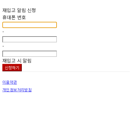
재입고 알림 신청
휴대폰 번호
-
-
재입고 시 알림
신청하기
이용약관
개인정보처리방침
사업자정보확인
상호: 넷츠프리(주) | 대표: 정신호 | 개인정보관리책임자: 정신호 | 전화: 070-7178-3355 |
이메일: stella@netsfree.com
주소: 서울특별시 강서구 마곡중앙8로1길 26 | 사업자등록번호:
881-86-01299
| 통신판
매:
제2019-서울서초2176
| 호스팅제공자: (주)식스샵