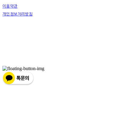
이용약관
개인정보처리방침
사업자정보확인
상호: 넷츠프리(주) | 대표: 정신호 | 개인정보관리책임자: 정신호 | 전화: 070-7178-3355 |
이메일: stella@netsfree.com
주소: 서울특별시 강서구 마곡중앙8로1길 26 | 사업자등록번호:
881-86-01299
| 통신판
매:
제2019-서울서초2176
| 호스팅제공자: (주)식스샵