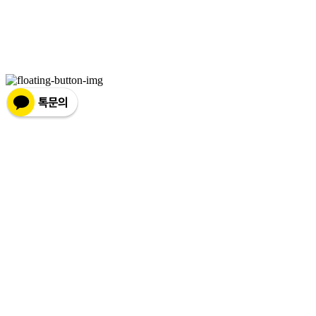
이메일: stella@netsfree.com
주소: 서울특별시 강서구 마곡중앙8로1길 26 | 사업자등록번호:
881-86-01299
| 통신판
매:
제2019-서울서초2176
| 호스팅제공자: (주)식스샵