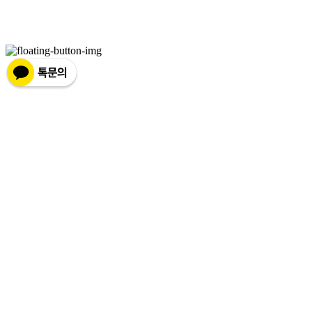
주소: 서울특별시 강서구 마곡중앙8로1길 26 | 사업자등록번호:
881-86-01299
| 통신판
매:
제2019-서울서초2176
| 호스팅제공자: (주)식스샵