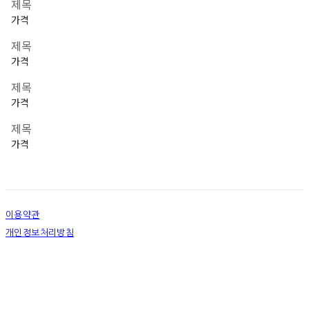
제목
가격
제목
가격
제목
가격
제목
가격
이용약관
개인정보처리방침
사업자정보확인
상호: 넷츠프리(주) | 대표: 정신호 | 개인정보관리책임자: 정신호 | 전화: 070-7178-3355 |
이메일: stella@netsfree.com