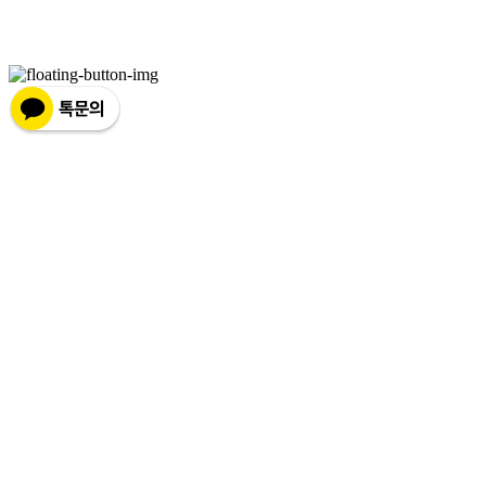
주소: 서울특별시 강서구 마곡중앙8로1길 26 | 사업자등록번호:
881-86-01299
| 통신판
매:
제2019-서울서초2176
| 호스팅제공자: (주)식스샵